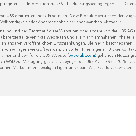
ptregister
|
Information zu UBS
|
Nutzungsbedingungen
|
Datens
 von UBS emittierten Index-Produkten. Diese Produkte versuchen den zugr
, Vollständigkeit oder Angemessenheit der angewandten Methodik.
Nutzung und der Zugriff auf diese Webseiten oder andere von der UBS AG 
eitgestellte verlinkte Webseiten und alle hierin enthaltenen Inhalte, e
allen anderen veröffentlichten Einschränkungen. Die hierin beschriebenen
n von Anlegern verkauft werden. Sie sollten Ihren eigenen Broker kontakt
laimer und den für die UBS-Website (
www.ubs.com
) geltenden Nutzungs
h WSD zur Verfügung gestellt. Copyright der UBS AG, 1998 - 2026. Das
nen Marken ihrer jeweiligen Eigentümer sein. Alle Rechte vorbehalten.