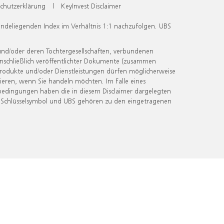
chutzerklärung
|
KeyInvest Disclaimer
undeliegenden Index im Verhältnis 1:1 nachzufolgen. UBS
und/oder deren Tochtergesellschaften, verbundenen
inschließlich veröffentlichter Dokumente (zusammen
 Produkte und/oder Dienstleistungen dürfen möglicherweise
ieren, wenn Sie handeln möchten. Im Falle eines
bedingungen haben die in diesem Disclaimer dargelegten
 Schlüsselsymbol und UBS gehören zu den eingetragenen