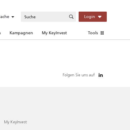
rache
Login
n
Kampagnen
My KeyInvest
Tools
Folgen Sie uns auf
My KeyInvest