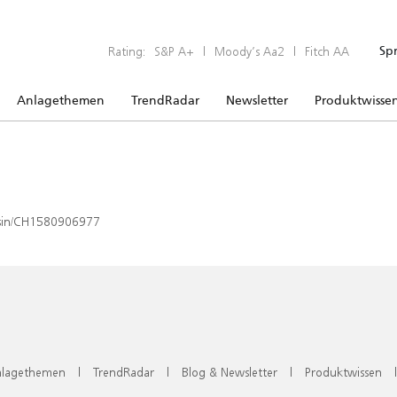
Rating:
S&P A+
|
Moody’s Aa2
|
Fitch AA
Sp
Anlagethemen
TrendRadar
Newsletter
Produktwisse
x/isin/CH1580906977
lagethemen
|
TrendRadar
|
Blog & Newsletter
|
Produktwissen
|