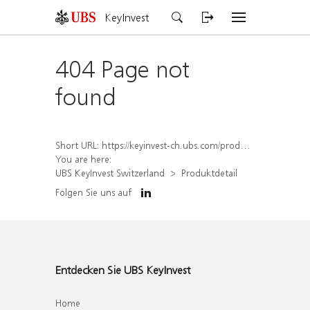
KeyInvest
404 Page not
found
Short URL:
https://keyinvest-ch.ubs.com/produkt/detail/index/isin/CH1580907082
You are here:
UBS KeyInvest Switzerland
Produktdetail
Folgen Sie uns auf
Entdecken Sie UBS KeyInvest
Home