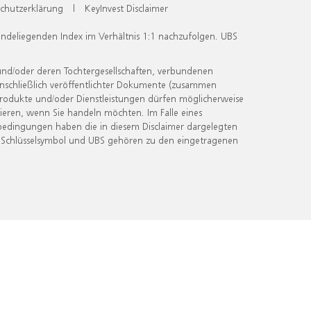
chutzerklärung
|
KeyInvest Disclaimer
undeliegenden Index im Verhältnis 1:1 nachzufolgen. UBS
und/oder deren Tochtergesellschaften, verbundenen
inschließlich veröffentlichter Dokumente (zusammen
 Produkte und/oder Dienstleistungen dürfen möglicherweise
ieren, wenn Sie handeln möchten. Im Falle eines
bedingungen haben die in diesem Disclaimer dargelegten
 Schlüsselsymbol und UBS gehören zu den eingetragenen