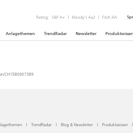
Rating:
S&P A+
|
Moody’s Aa2
|
Fitch AA
Sp
Anlagethemen
TrendRadar
Newsletter
Produktwisse
x/isin/CH1580907389
lagethemen
|
TrendRadar
|
Blog & Newsletter
|
Produktwissen
|