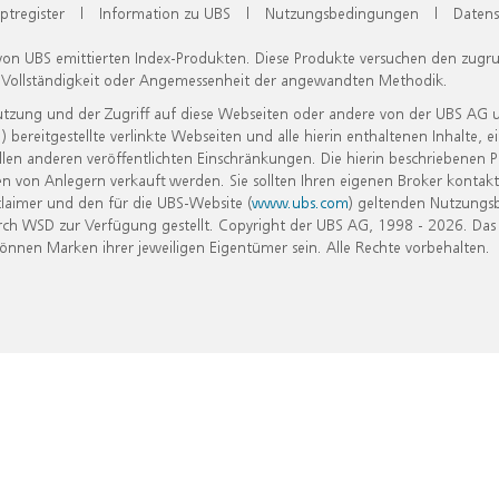
ptregister
|
Information zu UBS
|
Nutzungsbedingungen
|
Datens
 von UBS emittierten Index-Produkten. Diese Produkte versuchen den zugr
, Vollständigkeit oder Angemessenheit der angewandten Methodik.
Nutzung und der Zugriff auf diese Webseiten oder andere von der UBS AG 
eitgestellte verlinkte Webseiten und alle hierin enthaltenen Inhalte, e
allen anderen veröffentlichten Einschränkungen. Die hierin beschriebenen
n von Anlegern verkauft werden. Sie sollten Ihren eigenen Broker kontakt
laimer und den für die UBS-Website (
www.ubs.com
) geltenden Nutzungs
h WSD zur Verfügung gestellt. Copyright der UBS AG, 1998 - 2026. Das
nen Marken ihrer jeweiligen Eigentümer sein. Alle Rechte vorbehalten.