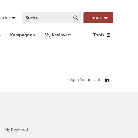
rache
Login
n
Kampagnen
My KeyInvest
Tools
Folgen Sie uns auf
My KeyInvest