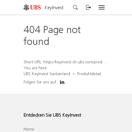
KeyInvest
404 Page not
found
Short URL:
https://keyinvest-ch.ubs.com/produkt/detail/index/isin/CH1580907405
You are here:
UBS KeyInvest Switzerland
Produktdetail
Folgen Sie uns auf
Entdecken Sie UBS KeyInvest
Home