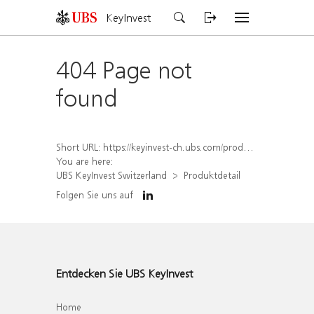
KeyInvest
404 Page not
found
Short URL:
https://keyinvest-ch.ubs.com/produkt/detail/index/isin/CH1580908585
You are here:
UBS KeyInvest Switzerland
Produktdetail
Folgen Sie uns auf
Entdecken Sie UBS KeyInvest
Home