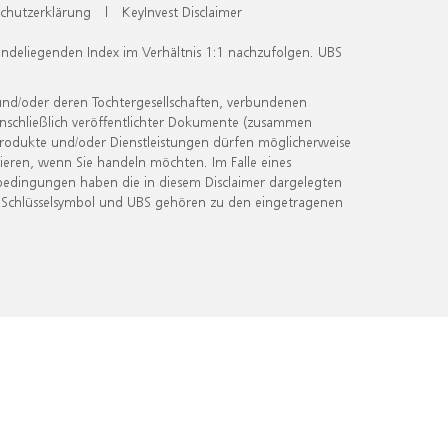
chutzerklärung
|
KeyInvest Disclaimer
undeliegenden Index im Verhältnis 1:1 nachzufolgen. UBS
und/oder deren Tochtergesellschaften, verbundenen
inschließlich veröffentlichter Dokumente (zusammen
 Produkte und/oder Dienstleistungen dürfen möglicherweise
ieren, wenn Sie handeln möchten. Im Falle eines
bedingungen haben die in diesem Disclaimer dargelegten
 Schlüsselsymbol und UBS gehören zu den eingetragenen