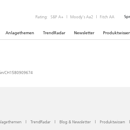
Rating:
S&P A+
|
Moody’s Aa2
|
Fitch AA
Sp
Anlagethemen
TrendRadar
Newsletter
Produktwisse
x/isin/CH1580909674
lagethemen
|
TrendRadar
|
Blog & Newsletter
|
Produktwissen
|