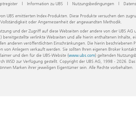
ptregister
|
Information zu UBS
|
Nutzungsbedingungen
|
Datens
 von UBS emittierten Index-Produkten. Diese Produkte versuchen den zugr
, Vollständigkeit oder Angemessenheit der angewandten Methodik.
Nutzung und der Zugriff auf diese Webseiten oder andere von der UBS AG 
eitgestellte verlinkte Webseiten und alle hierin enthaltenen Inhalte, e
allen anderen veröffentlichten Einschränkungen. Die hierin beschriebenen
n von Anlegern verkauft werden. Sie sollten Ihren eigenen Broker kontakt
laimer und den für die UBS-Website (
www.ubs.com
) geltenden Nutzungs
h WSD zur Verfügung gestellt. Copyright der UBS AG, 1998 - 2026. Das
nen Marken ihrer jeweiligen Eigentümer sein. Alle Rechte vorbehalten.