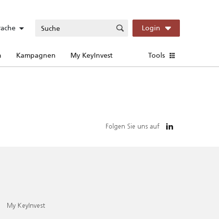
rache
Login
n
Kampagnen
My KeyInvest
Tools
Folgen Sie uns auf
My KeyInvest