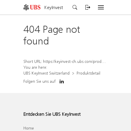
KeyInvest
404 Page not
found
Short URL:
https://keyinvest-ch.ubs.com/produkt/detail/index/isin/CH1580909930
You are here:
UBS KeyInvest Switzerland
Produktdetail
Folgen Sie uns auf
Entdecken Sie UBS KeyInvest
Home