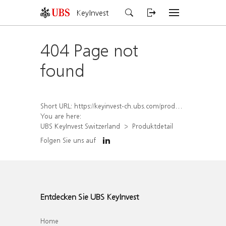
KeyInvest
404 Page not
found
Short URL:
https://keyinvest-ch.ubs.com/produkt/detail/index/isin/CH1581620445
You are here:
UBS KeyInvest Switzerland
Produktdetail
Folgen Sie uns auf
Entdecken Sie UBS KeyInvest
Home