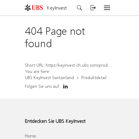
KeyInvest
404 Page not
found
Short URL:
https://keyinvest-ch.ubs.com/produkt/detail/index/isin/CH1581620627
You are here:
UBS KeyInvest Switzerland
Produktdetail
Folgen Sie uns auf
Entdecken Sie UBS KeyInvest
Home