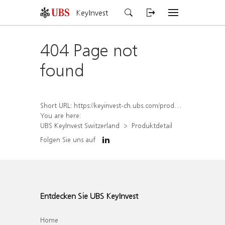
KeyInvest
404 Page not
found
Short URL:
https://keyinvest-ch.ubs.com/produkt/detail/index/isin/CH1581620700
You are here:
UBS KeyInvest Switzerland
Produktdetail
Folgen Sie uns auf
Entdecken Sie UBS KeyInvest
Home