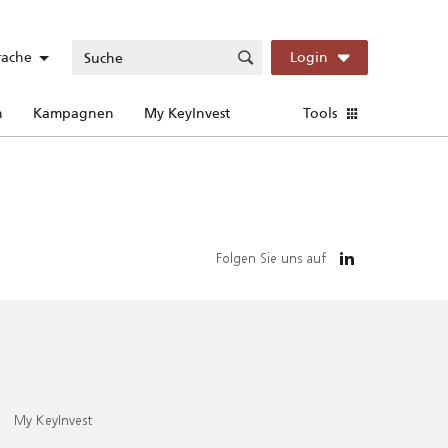
rache
Login
n
Kampagnen
My KeyInvest
Tools
Folgen Sie uns auf
My KeyInvest