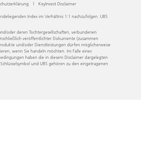
chutzerklärung
|
KeyInvest Disclaimer
undeliegenden Index im Verhältnis 1:1 nachzufolgen. UBS
und/oder deren Tochtergesellschaften, verbundenen
inschließlich veröffentlichter Dokumente (zusammen
 Produkte und/oder Dienstleistungen dürfen möglicherweise
ieren, wenn Sie handeln möchten. Im Falle eines
bedingungen haben die in diesem Disclaimer dargelegten
 Schlüsselsymbol und UBS gehören zu den eingetragenen