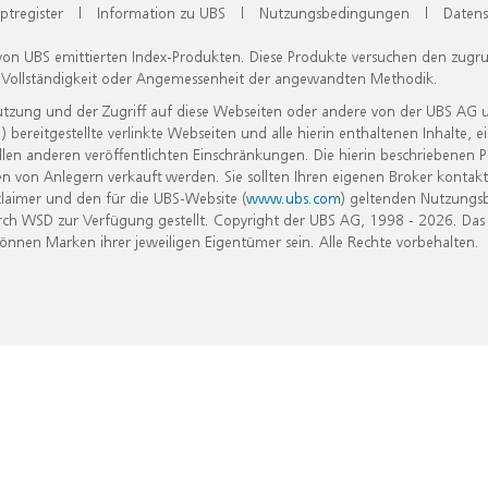
ptregister
|
Information zu UBS
|
Nutzungsbedingungen
|
Datens
 von UBS emittierten Index-Produkten. Diese Produkte versuchen den zugr
, Vollständigkeit oder Angemessenheit der angewandten Methodik.
Nutzung und der Zugriff auf diese Webseiten oder andere von der UBS AG 
eitgestellte verlinkte Webseiten und alle hierin enthaltenen Inhalte, e
allen anderen veröffentlichten Einschränkungen. Die hierin beschriebenen
n von Anlegern verkauft werden. Sie sollten Ihren eigenen Broker kontakt
laimer und den für die UBS-Website (
www.ubs.com
) geltenden Nutzungs
h WSD zur Verfügung gestellt. Copyright der UBS AG, 1998 - 2026. Das
nen Marken ihrer jeweiligen Eigentümer sein. Alle Rechte vorbehalten.