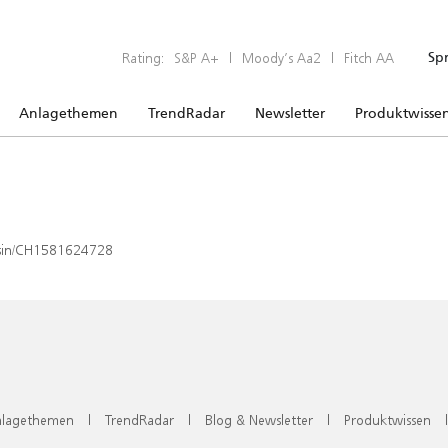
Rating:
S&P A+
|
Moody’s Aa2
|
Fitch AA
Sp
Anlagethemen
TrendRadar
Newsletter
Produktwisse
x/isin/CH1581624728
lagethemen
|
TrendRadar
|
Blog & Newsletter
|
Produktwissen
|