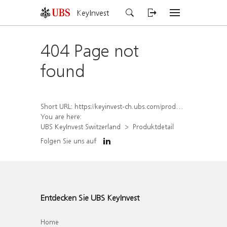
KeyInvest
404 Page not
found
Short URL:
https://keyinvest-ch.ubs.com/produkt/detail/index/isin/CH1581624827
You are here:
UBS KeyInvest Switzerland
Produktdetail
Folgen Sie uns auf
Entdecken Sie UBS KeyInvest
Home