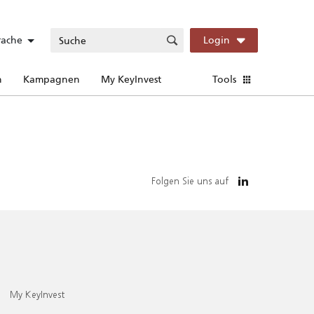
rache
Login
n
Kampagnen
My KeyInvest
Tools
Folgen Sie uns auf
My KeyInvest