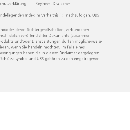
chutzerklärung
|
KeyInvest Disclaimer
undeliegenden Index im Verhältnis 1:1 nachzufolgen. UBS
und/oder deren Tochtergesellschaften, verbundenen
inschließlich veröffentlichter Dokumente (zusammen
 Produkte und/oder Dienstleistungen dürfen möglicherweise
ieren, wenn Sie handeln möchten. Im Falle eines
bedingungen haben die in diesem Disclaimer dargelegten
 Schlüsselsymbol und UBS gehören zu den eingetragenen