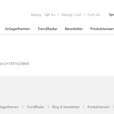
Rating:
S&P A+
|
Moody’s Aa2
|
Fitch AA
Sp
Anlagethemen
TrendRadar
Newsletter
Produktwisse
x/isin/CH1581624868
lagethemen
|
TrendRadar
|
Blog & Newsletter
|
Produktwissen
|