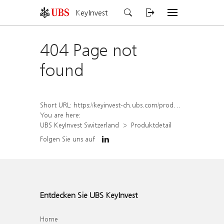
KeyInvest
404 Page not
found
Short URL:
https://keyinvest-ch.ubs.com/produkt/detail/index/isin/CH1581624975
You are here:
UBS KeyInvest Switzerland
Produktdetail
Folgen Sie uns auf
Entdecken Sie UBS KeyInvest
Home