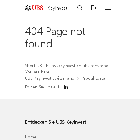
KeyInvest
404 Page not
found
Short URL:
https://keyinvest-ch.ubs.com/produkt/detail/index/isin/CH1581625071
You are here:
UBS KeyInvest Switzerland
Produktdetail
Folgen Sie uns auf
Entdecken Sie UBS KeyInvest
Home