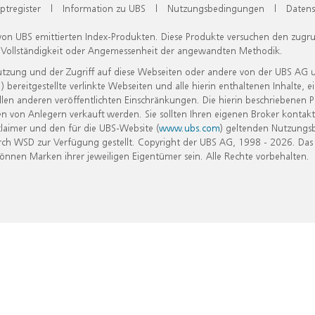
ptregister
|
Information zu UBS
|
Nutzungsbedingungen
|
Datens
 von UBS emittierten Index-Produkten. Diese Produkte versuchen den zugr
, Vollständigkeit oder Angemessenheit der angewandten Methodik.
Nutzung und der Zugriff auf diese Webseiten oder andere von der UBS AG 
eitgestellte verlinkte Webseiten und alle hierin enthaltenen Inhalte, e
allen anderen veröffentlichten Einschränkungen. Die hierin beschriebenen
n von Anlegern verkauft werden. Sie sollten Ihren eigenen Broker kontakt
laimer und den für die UBS-Website (
www.ubs.com
) geltenden Nutzungs
h WSD zur Verfügung gestellt. Copyright der UBS AG, 1998 - 2026. Das
nen Marken ihrer jeweiligen Eigentümer sein. Alle Rechte vorbehalten.