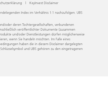
chutzerklärung
|
KeyInvest Disclaimer
undeliegenden Index im Verhältnis 1:1 nachzufolgen. UBS
und/oder deren Tochtergesellschaften, verbundenen
inschließlich veröffentlichter Dokumente (zusammen
 Produkte und/oder Dienstleistungen dürfen möglicherweise
ieren, wenn Sie handeln möchten. Im Falle eines
bedingungen haben die in diesem Disclaimer dargelegten
 Schlüsselsymbol und UBS gehören zu den eingetragenen