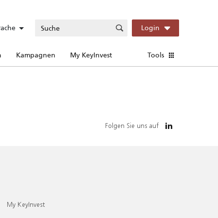
rache
Login
n
Kampagnen
My KeyInvest
Tools
Folgen Sie uns auf
My KeyInvest