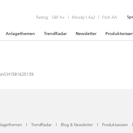
Rating:
S&P A+
|
Moody’s Aa2
|
Fitch AA
Sp
Anlagethemen
TrendRadar
Newsletter
Produktwisse
x/isin/CH1581625139
lagethemen
|
TrendRadar
|
Blog & Newsletter
|
Produktwissen
|