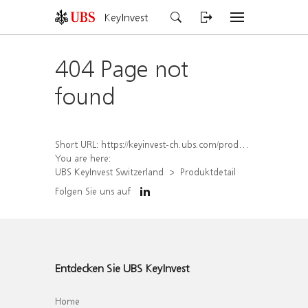
KeyInvest
404 Page not
found
Short URL:
https://keyinvest-ch.ubs.com/produkt/detail/index/isin/CH1581625493
You are here:
UBS KeyInvest Switzerland
Produktdetail
Folgen Sie uns auf
Entdecken Sie UBS KeyInvest
Home