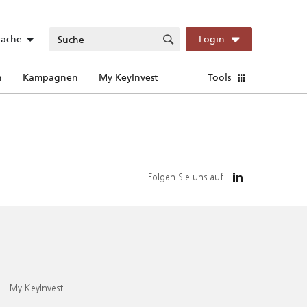
rache
Login
n
Kampagnen
My KeyInvest
Tools
Folgen Sie uns auf
My KeyInvest