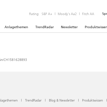
Rating:
S&P A+
|
Moody’s Aa2
|
Fitch AA
Sp
Anlagethemen
TrendRadar
Newsletter
Produktwisse
x/isin/CH1581628893
lagethemen
|
TrendRadar
|
Blog & Newsletter
|
Produktwissen
|