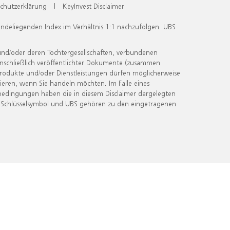
chutzerklärung
|
KeyInvest Disclaimer
undeliegenden Index im Verhältnis 1:1 nachzufolgen. UBS
und/oder deren Tochtergesellschaften, verbundenen
inschließlich veröffentlichter Dokumente (zusammen
 Produkte und/oder Dienstleistungen dürfen möglicherweise
ieren, wenn Sie handeln möchten. Im Falle eines
bedingungen haben die in diesem Disclaimer dargelegten
 Schlüsselsymbol und UBS gehören zu den eingetragenen