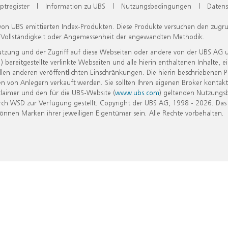
ptregister
|
Information zu UBS
|
Nutzungsbedingungen
|
Datens
 von UBS emittierten Index-Produkten. Diese Produkte versuchen den zugr
, Vollständigkeit oder Angemessenheit der angewandten Methodik.
Nutzung und der Zugriff auf diese Webseiten oder andere von der UBS AG 
eitgestellte verlinkte Webseiten und alle hierin enthaltenen Inhalte, e
allen anderen veröffentlichten Einschränkungen. Die hierin beschriebenen
n von Anlegern verkauft werden. Sie sollten Ihren eigenen Broker kontakt
laimer und den für die UBS-Website (
www.ubs.com
) geltenden Nutzungs
h WSD zur Verfügung gestellt. Copyright der UBS AG, 1998 - 2026. Das
nen Marken ihrer jeweiligen Eigentümer sein. Alle Rechte vorbehalten.