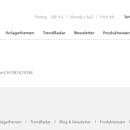
Rating:
S&P A+
|
Moody’s Aa2
|
Fitch AA
Sp
Anlagethemen
TrendRadar
Newsletter
Produktwisse
x/isin/CH1581629396
lagethemen
|
TrendRadar
|
Blog & Newsletter
|
Produktwissen
|