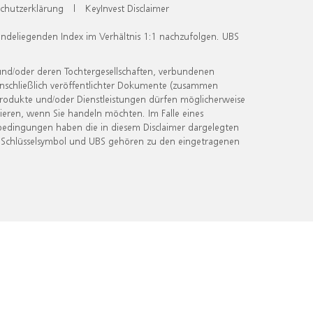
chutzerklärung
|
KeyInvest Disclaimer
undeliegenden Index im Verhältnis 1:1 nachzufolgen. UBS
und/oder deren Tochtergesellschaften, verbundenen
inschließlich veröffentlichter Dokumente (zusammen
 Produkte und/oder Dienstleistungen dürfen möglicherweise
ieren, wenn Sie handeln möchten. Im Falle eines
bedingungen haben die in diesem Disclaimer dargelegten
 Schlüsselsymbol und UBS gehören zu den eingetragenen