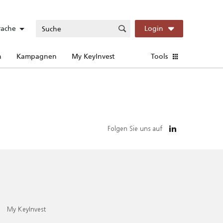
rache
Login
n
Kampagnen
My KeyInvest
Tools
Folgen Sie uns auf
My KeyInvest