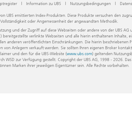
ptregister
|
Information zu UBS
|
Nutzungsbedingungen
|
Datens
 von UBS emittierten Index-Produkten. Diese Produkte versuchen den zugr
, Vollständigkeit oder Angemessenheit der angewandten Methodik.
Nutzung und der Zugriff auf diese Webseiten oder andere von der UBS AG 
eitgestellte verlinkte Webseiten und alle hierin enthaltenen Inhalte, e
allen anderen veröffentlichten Einschränkungen. Die hierin beschriebenen
n von Anlegern verkauft werden. Sie sollten Ihren eigenen Broker kontakt
laimer und den für die UBS-Website (
www.ubs.com
) geltenden Nutzungs
h WSD zur Verfügung gestellt. Copyright der UBS AG, 1998 - 2026. Das
nen Marken ihrer jeweiligen Eigentümer sein. Alle Rechte vorbehalten.