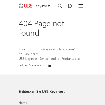
KeyInvest
404 Page not
found
Short URL:
https://keyinvest-ch.ubs.com/produkt/detail/index/isin/CH1581629503
You are here:
UBS KeyInvest Switzerland
Produktdetail
Folgen Sie uns auf
Entdecken Sie UBS KeyInvest
Home