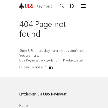
KeyInvest
404 Page not
found
Short URL:
https://keyinvest-ch.ubs.com/produkt/detail/index/isin/CH1581940116
You are here:
UBS KeyInvest Switzerland
Produktdetail
Folgen Sie uns auf
Entdecken Sie UBS KeyInvest
Home