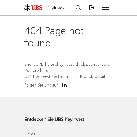
KeyInvest
404 Page not
found
Short URL:
https://keyinvest-ch.ubs.com/produkt/detail/index/isin/CH1581940140
You are here:
UBS KeyInvest Switzerland
Produktdetail
Folgen Sie uns auf
Entdecken Sie UBS KeyInvest
Home