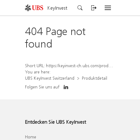
KeyInvest
404 Page not
found
Short URL:
https://keyinvest-ch.ubs.com/produkt/detail/index/isin/CH1581940207
You are here:
UBS KeyInvest Switzerland
Produktdetail
Folgen Sie uns auf
Entdecken Sie UBS KeyInvest
Home