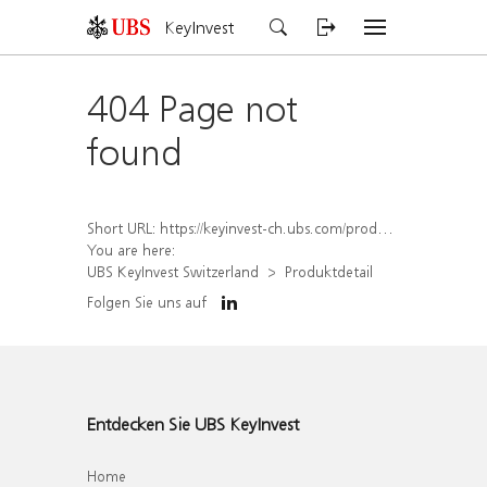
KeyInvest
404 Page not
found
Short URL:
https://keyinvest-ch.ubs.com/produkt/detail/index/isin/CH1581940249
You are here:
UBS KeyInvest Switzerland
Produktdetail
Folgen Sie uns auf
Entdecken Sie UBS KeyInvest
Home