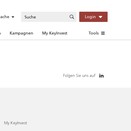
rache
Login
n
Kampagnen
My KeyInvest
Tools
Folgen Sie uns auf
My KeyInvest