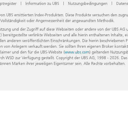
ptregister
|
Information zu UBS
|
Nutzungsbedingungen
|
Datens
 von UBS emittierten Index-Produkten. Diese Produkte versuchen den zugr
, Vollständigkeit oder Angemessenheit der angewandten Methodik.
Nutzung und der Zugriff auf diese Webseiten oder andere von der UBS AG 
eitgestellte verlinkte Webseiten und alle hierin enthaltenen Inhalte, e
allen anderen veröffentlichten Einschränkungen. Die hierin beschriebenen
n von Anlegern verkauft werden. Sie sollten Ihren eigenen Broker kontakt
laimer und den für die UBS-Website (
www.ubs.com
) geltenden Nutzungs
h WSD zur Verfügung gestellt. Copyright der UBS AG, 1998 - 2026. Das
nen Marken ihrer jeweiligen Eigentümer sein. Alle Rechte vorbehalten.