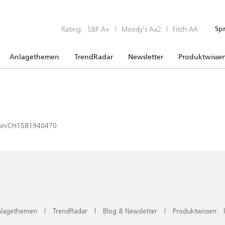
Rating:
S&P A+
|
Moody’s Aa2
|
Fitch AA
Sp
Anlagethemen
TrendRadar
Newsletter
Produktwisse
x/isin/CH1581940470
lagethemen
|
TrendRadar
|
Blog & Newsletter
|
Produktwissen
|