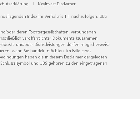
chutzerklärung
|
KeyInvest Disclaimer
undeliegenden Index im Verhältnis 1:1 nachzufolgen. UBS
und/oder deren Tochtergesellschaften, verbundenen
inschließlich veröffentlichter Dokumente (zusammen
 Produkte und/oder Dienstleistungen dürfen möglicherweise
ieren, wenn Sie handeln möchten. Im Falle eines
bedingungen haben die in diesem Disclaimer dargelegten
 Schlüsselsymbol und UBS gehören zu den eingetragenen