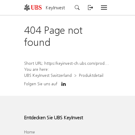
KeyInvest
404 Page not
found
Short URL:
https://keyinvest-ch.ubs.com/produkt/detail/index/isin/CH1581940769
You are here:
UBS KeyInvest Switzerland
Produktdetail
Folgen Sie uns auf
Entdecken Sie UBS KeyInvest
Home