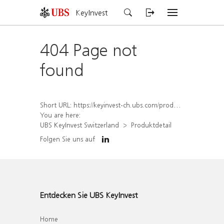
KeyInvest
404 Page not
found
Short URL:
https://keyinvest-ch.ubs.com/produkt/detail/index/isin/CH1581940801
You are here:
UBS KeyInvest Switzerland
Produktdetail
Folgen Sie uns auf
Entdecken Sie UBS KeyInvest
Home