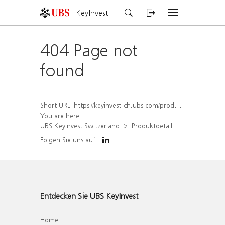
KeyInvest
404 Page not
found
Short URL:
https://keyinvest-ch.ubs.com/produkt/detail/index/isin/CH1581940843
You are here:
UBS KeyInvest Switzerland
Produktdetail
Folgen Sie uns auf
Entdecken Sie UBS KeyInvest
Home