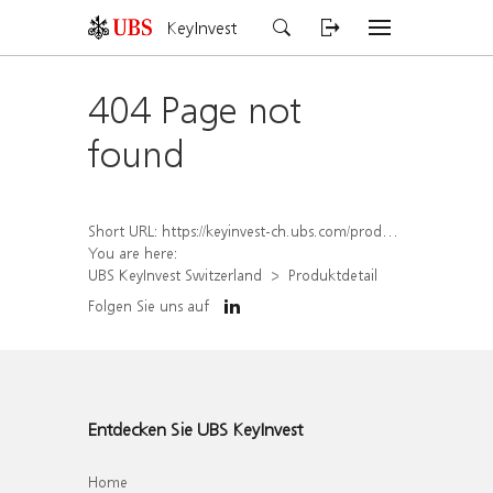
KeyInvest
404 Page not
found
Short URL:
https://keyinvest-ch.ubs.com/produkt/detail/index/isin/CH1581940900
You are here:
UBS KeyInvest Switzerland
Produktdetail
Folgen Sie uns auf
Entdecken Sie UBS KeyInvest
Home