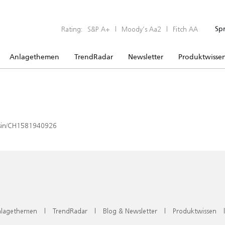
Rating:
S&P A+
|
Moody’s Aa2
|
Fitch AA
Sp
Anlagethemen
TrendRadar
Newsletter
Produktwisse
x/isin/CH1581940926
lagethemen
|
TrendRadar
|
Blog & Newsletter
|
Produktwissen
|