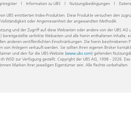
ptregister
|
Information zu UBS
|
Nutzungsbedingungen
|
Datens
 von UBS emittierten Index-Produkten. Diese Produkte versuchen den zugr
, Vollständigkeit oder Angemessenheit der angewandten Methodik.
Nutzung und der Zugriff auf diese Webseiten oder andere von der UBS AG 
eitgestellte verlinkte Webseiten und alle hierin enthaltenen Inhalte, e
allen anderen veröffentlichten Einschränkungen. Die hierin beschriebenen
n von Anlegern verkauft werden. Sie sollten Ihren eigenen Broker kontakt
laimer und den für die UBS-Website (
www.ubs.com
) geltenden Nutzungs
h WSD zur Verfügung gestellt. Copyright der UBS AG, 1998 - 2026. Das
nen Marken ihrer jeweiligen Eigentümer sein. Alle Rechte vorbehalten.