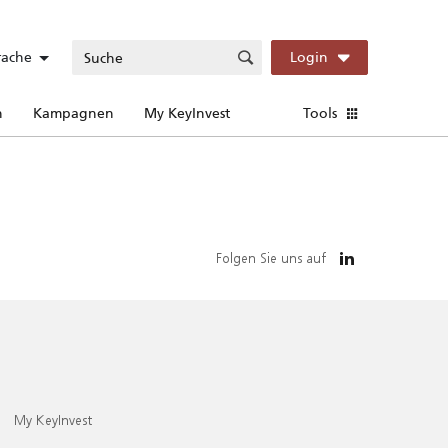
rache
Login
n
Kampagnen
My KeyInvest
Tools
Folgen Sie uns auf
My KeyInvest