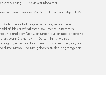
chutzerklärung
|
KeyInvest Disclaimer
undeliegenden Index im Verhältnis 1:1 nachzufolgen. UBS
und/oder deren Tochtergesellschaften, verbundenen
inschließlich veröffentlichter Dokumente (zusammen
 Produkte und/oder Dienstleistungen dürfen möglicherweise
ieren, wenn Sie handeln möchten. Im Falle eines
bedingungen haben die in diesem Disclaimer dargelegten
 Schlüsselsymbol und UBS gehören zu den eingetragenen