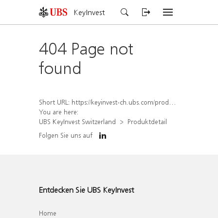
KeyInvest
404 Page not
found
Short URL:
https://keyinvest-ch.ubs.com/produkt/detail/index/isin/CH1581940959
You are here:
UBS KeyInvest Switzerland
Produktdetail
Folgen Sie uns auf
Entdecken Sie UBS KeyInvest
Home