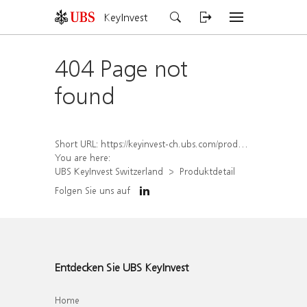
KeyInvest
404 Page not
found
Short URL:
https://keyinvest-ch.ubs.com/produkt/detail/index/isin/CH1581940991
You are here:
UBS KeyInvest Switzerland
Produktdetail
Folgen Sie uns auf
Entdecken Sie UBS KeyInvest
Home