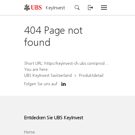
KeyInvest
404 Page not
found
Short URL:
https://keyinvest-ch.ubs.com/produkt/detail/index/isin/CH1581941163
You are here:
UBS KeyInvest Switzerland
Produktdetail
Folgen Sie uns auf
Entdecken Sie UBS KeyInvest
Home