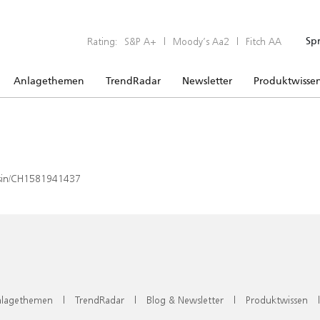
Rating:
S&P A+
|
Moody’s Aa2
|
Fitch AA
Sp
Anlagethemen
TrendRadar
Newsletter
Produktwisse
x/isin/CH1581941437
lagethemen
|
TrendRadar
|
Blog & Newsletter
|
Produktwissen
|