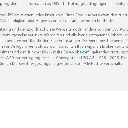
ptregister
|
Information zu UBS
|
Nutzungsbedingungen
|
Datens
 von UBS emittierten Index-Produkten. Diese Produkte versuchen den zugr
, Vollständigkeit oder Angemessenheit der angewandten Methodik.
Nutzung und der Zugriff auf diese Webseiten oder andere von der UBS AG 
eitgestellte verlinkte Webseiten und alle hierin enthaltenen Inhalte, e
allen anderen veröffentlichten Einschränkungen. Die hierin beschriebenen
n von Anlegern verkauft werden. Sie sollten Ihren eigenen Broker kontakt
laimer und den für die UBS-Website (
www.ubs.com
) geltenden Nutzungs
h WSD zur Verfügung gestellt. Copyright der UBS AG, 1998 - 2026. Das
nen Marken ihrer jeweiligen Eigentümer sein. Alle Rechte vorbehalten.