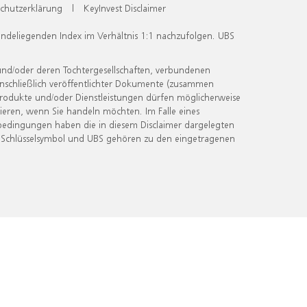
chutzerklärung
|
KeyInvest Disclaimer
undeliegenden Index im Verhältnis 1:1 nachzufolgen. UBS
und/oder deren Tochtergesellschaften, verbundenen
inschließlich veröffentlichter Dokumente (zusammen
 Produkte und/oder Dienstleistungen dürfen möglicherweise
ieren, wenn Sie handeln möchten. Im Falle eines
bedingungen haben die in diesem Disclaimer dargelegten
 Schlüsselsymbol und UBS gehören zu den eingetragenen