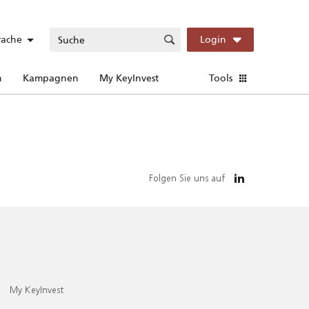
rache
Login
n
Kampagnen
My KeyInvest
Tools
Folgen Sie uns auf
My KeyInvest