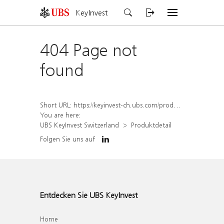
KeyInvest
404 Page not
found
Short URL:
https://keyinvest-ch.ubs.com/produkt/detail/index/isin/CH1581941957
You are here:
UBS KeyInvest Switzerland
Produktdetail
Folgen Sie uns auf
Entdecken Sie UBS KeyInvest
Home