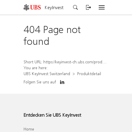
KeyInvest
404 Page not
found
Short URL:
https://keyinvest-ch.ubs.com/produkt/detail/index/isin/CH1581942039
You are here:
UBS KeyInvest Switzerland
Produktdetail
Folgen Sie uns auf
Entdecken Sie UBS KeyInvest
Home