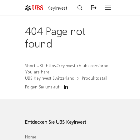
KeyInvest
404 Page not
found
Short URL:
https://keyinvest-ch.ubs.com/produkt/detail/index/isin/CH1581942187
You are here:
UBS KeyInvest Switzerland
Produktdetail
Folgen Sie uns auf
Entdecken Sie UBS KeyInvest
Home