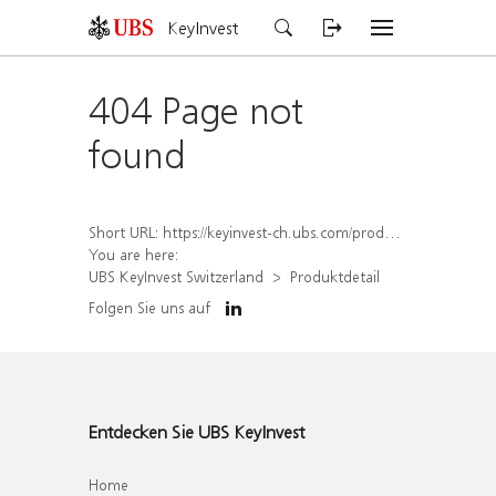
KeyInvest
404 Page not
found
Short URL:
https://keyinvest-ch.ubs.com/produkt/detail/index/isin/CH1581942237
You are here:
UBS KeyInvest Switzerland
Produktdetail
Folgen Sie uns auf
Entdecken Sie UBS KeyInvest
Home