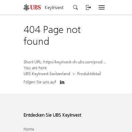
KeyInvest
404 Page not
found
Short URL:
https://keyinvest-ch.ubs.com/produkt/detail/index/isin/CH1581942468
You are here:
UBS KeyInvest Switzerland
Produktdetail
Folgen Sie uns auf
Entdecken Sie UBS KeyInvest
Home