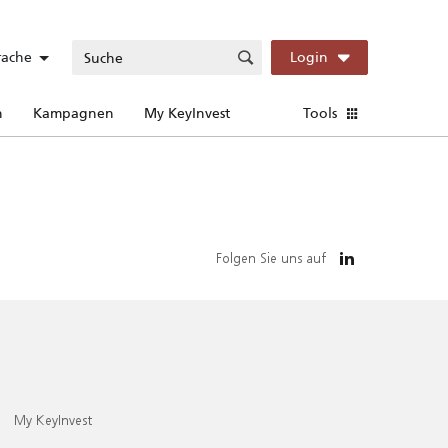
rache
Login
n
Kampagnen
My KeyInvest
Tools
Folgen Sie uns auf
My KeyInvest