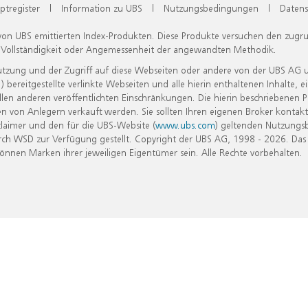
ptregister
|
Information zu UBS
|
Nutzungsbedingungen
|
Datens
 von UBS emittierten Index-Produkten. Diese Produkte versuchen den zugr
, Vollständigkeit oder Angemessenheit der angewandten Methodik.
Nutzung und der Zugriff auf diese Webseiten oder andere von der UBS AG 
eitgestellte verlinkte Webseiten und alle hierin enthaltenen Inhalte, e
allen anderen veröffentlichten Einschränkungen. Die hierin beschriebenen
n von Anlegern verkauft werden. Sie sollten Ihren eigenen Broker kontakt
laimer und den für die UBS-Website (
www.ubs.com
) geltenden Nutzungs
h WSD zur Verfügung gestellt. Copyright der UBS AG, 1998 - 2026. Das
nen Marken ihrer jeweiligen Eigentümer sein. Alle Rechte vorbehalten.