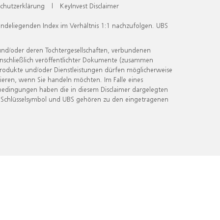
chutzerklärung
|
KeyInvest Disclaimer
undeliegenden Index im Verhältnis 1:1 nachzufolgen. UBS
und/oder deren Tochtergesellschaften, verbundenen
inschließlich veröffentlichter Dokumente (zusammen
 Produkte und/oder Dienstleistungen dürfen möglicherweise
ieren, wenn Sie handeln möchten. Im Falle eines
bedingungen haben die in diesem Disclaimer dargelegten
 Schlüsselsymbol und UBS gehören zu den eingetragenen