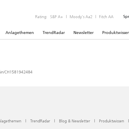
Rating:
S&P A+
|
Moody’s Aa2
|
Fitch AA
Sp
Anlagethemen
TrendRadar
Newsletter
Produktwisse
x/isin/CH1581942484
lagethemen
|
TrendRadar
|
Blog & Newsletter
|
Produktwissen
|