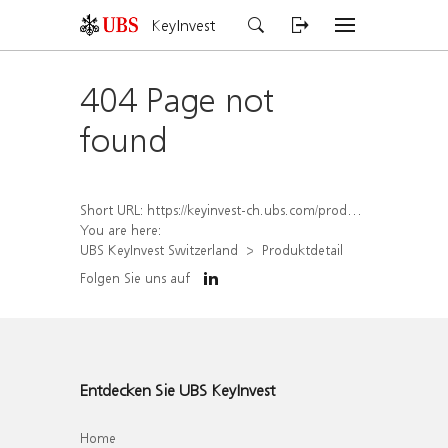
KeyInvest
404 Page not
found
Short URL:
https://keyinvest-ch.ubs.com/produkt/detail/index/isin/CH1581942641
You are here:
UBS KeyInvest Switzerland
Produktdetail
Folgen Sie uns auf
Entdecken Sie UBS KeyInvest
Home