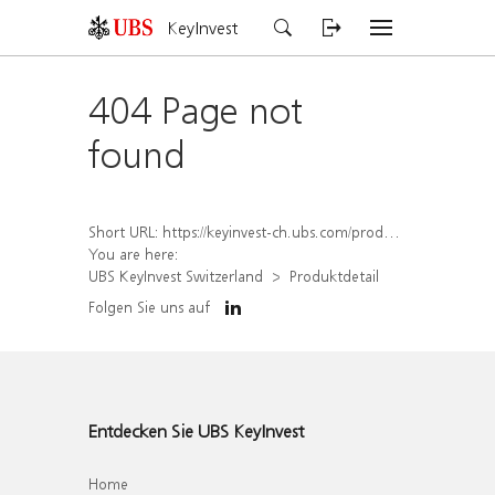
KeyInvest
404 Page not
found
Short URL:
https://keyinvest-ch.ubs.com/produkt/detail/index/isin/CH1581942740
You are here:
UBS KeyInvest Switzerland
Produktdetail
Folgen Sie uns auf
Entdecken Sie UBS KeyInvest
Home