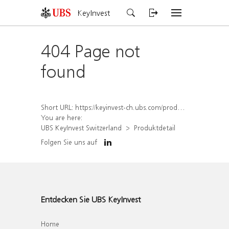
KeyInvest
404 Page not
found
Short URL:
https://keyinvest-ch.ubs.com/produkt/detail/index/isin/CH1581943029
You are here:
UBS KeyInvest Switzerland
Produktdetail
Folgen Sie uns auf
Entdecken Sie UBS KeyInvest
Home