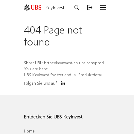
KeyInvest
404 Page not
found
Short URL:
https://keyinvest-ch.ubs.com/produkt/detail/index/isin/CH1581943060
You are here:
UBS KeyInvest Switzerland
Produktdetail
Folgen Sie uns auf
Entdecken Sie UBS KeyInvest
Home