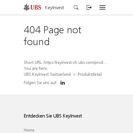
KeyInvest
404 Page not
found
Short URL:
https://keyinvest-ch.ubs.com/produkt/detail/index/isin/CH1581943144
You are here:
UBS KeyInvest Switzerland
Produktdetail
Folgen Sie uns auf
Entdecken Sie UBS KeyInvest
Home