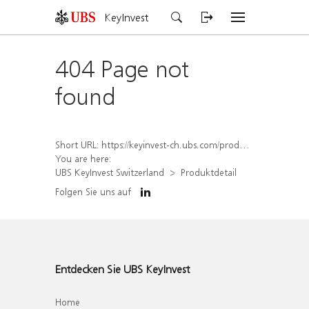
KeyInvest
404 Page not
found
Short URL:
https://keyinvest-ch.ubs.com/produkt/detail/index/isin/CH1581943292
You are here:
UBS KeyInvest Switzerland
Produktdetail
Folgen Sie uns auf
Entdecken Sie UBS KeyInvest
Home