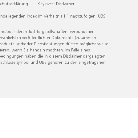
chutzerklärung
|
KeyInvest Disclaimer
undeliegenden Index im Verhältnis 1:1 nachzufolgen. UBS
und/oder deren Tochtergesellschaften, verbundenen
inschließlich veröffentlichter Dokumente (zusammen
 Produkte und/oder Dienstleistungen dürfen möglicherweise
ieren, wenn Sie handeln möchten. Im Falle eines
bedingungen haben die in diesem Disclaimer dargelegten
 Schlüsselsymbol und UBS gehören zu den eingetragenen