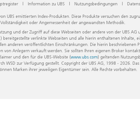
ptregister
|
Information zu UBS
|
Nutzungsbedingungen
|
Datens
 von UBS emittierten Index-Produkten. Diese Produkte versuchen den zugr
, Vollständigkeit oder Angemessenheit der angewandten Methodik.
Nutzung und der Zugriff auf diese Webseiten oder andere von der UBS AG 
eitgestellte verlinkte Webseiten und alle hierin enthaltenen Inhalte, e
allen anderen veröffentlichten Einschränkungen. Die hierin beschriebenen
n von Anlegern verkauft werden. Sie sollten Ihren eigenen Broker kontakt
laimer und den für die UBS-Website (
www.ubs.com
) geltenden Nutzungs
h WSD zur Verfügung gestellt. Copyright der UBS AG, 1998 - 2026. Das
nen Marken ihrer jeweiligen Eigentümer sein. Alle Rechte vorbehalten.