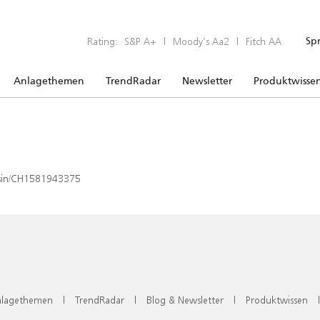
Rating:
S&P A+
|
Moody’s Aa2
|
Fitch AA
Sp
Anlagethemen
TrendRadar
Newsletter
Produktwisse
x/isin/CH1581943375
lagethemen
|
TrendRadar
|
Blog & Newsletter
|
Produktwissen
|