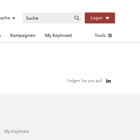
rache
Login
n
Kampagnen
My KeyInvest
Tools
Folgen Sie uns auf
My KeyInvest