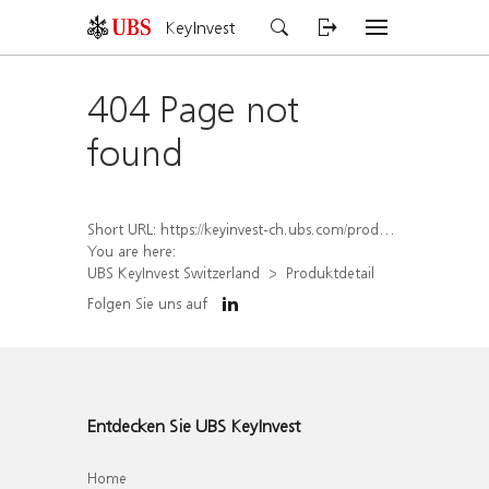
KeyInvest
404 Page not
found
Short URL:
https://keyinvest-ch.ubs.com/produkt/detail/index/isin/CH1581943441
You are here:
UBS KeyInvest Switzerland
Produktdetail
Folgen Sie uns auf
Entdecken Sie UBS KeyInvest
Home