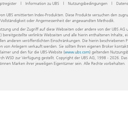
ptregister
|
Information zu UBS
|
Nutzungsbedingungen
|
Datens
 von UBS emittierten Index-Produkten. Diese Produkte versuchen den zugr
, Vollständigkeit oder Angemessenheit der angewandten Methodik.
Nutzung und der Zugriff auf diese Webseiten oder andere von der UBS AG 
eitgestellte verlinkte Webseiten und alle hierin enthaltenen Inhalte, e
allen anderen veröffentlichten Einschränkungen. Die hierin beschriebenen
n von Anlegern verkauft werden. Sie sollten Ihren eigenen Broker kontakt
laimer und den für die UBS-Website (
www.ubs.com
) geltenden Nutzungs
h WSD zur Verfügung gestellt. Copyright der UBS AG, 1998 - 2026. Das
nen Marken ihrer jeweiligen Eigentümer sein. Alle Rechte vorbehalten.