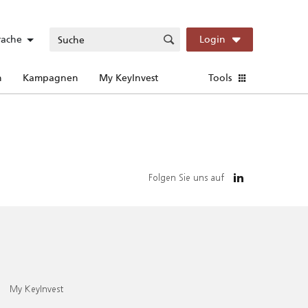
rache
Login
n
Kampagnen
My KeyInvest
Tools
Folgen Sie uns auf
My KeyInvest