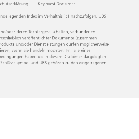
chutzerklärung
|
KeyInvest Disclaimer
undeliegenden Index im Verhältnis 1:1 nachzufolgen. UBS
und/oder deren Tochtergesellschaften, verbundenen
inschließlich veröffentlichter Dokumente (zusammen
 Produkte und/oder Dienstleistungen dürfen möglicherweise
ieren, wenn Sie handeln möchten. Im Falle eines
bedingungen haben die in diesem Disclaimer dargelegten
 Schlüsselsymbol und UBS gehören zu den eingetragenen