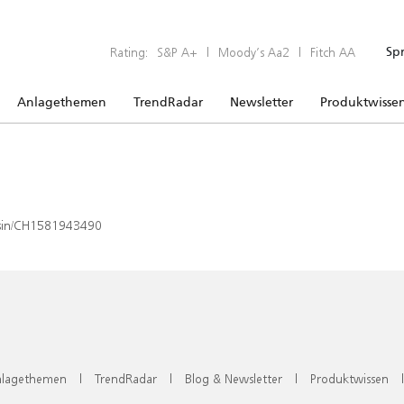
Rating:
S&P A+
|
Moody’s Aa2
|
Fitch AA
Sp
Anlagethemen
TrendRadar
Newsletter
Produktwisse
x/isin/CH1581943490
lagethemen
|
TrendRadar
|
Blog & Newsletter
|
Produktwissen
|