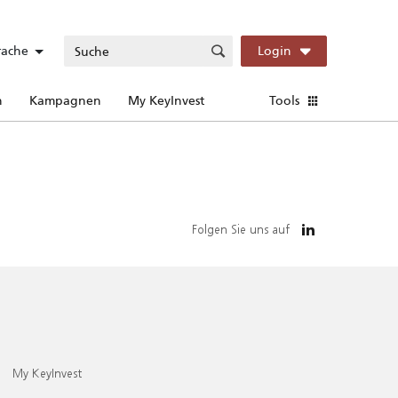
rache
Login
n
Kampagnen
My KeyInvest
Tools
Folgen Sie uns auf
My KeyInvest