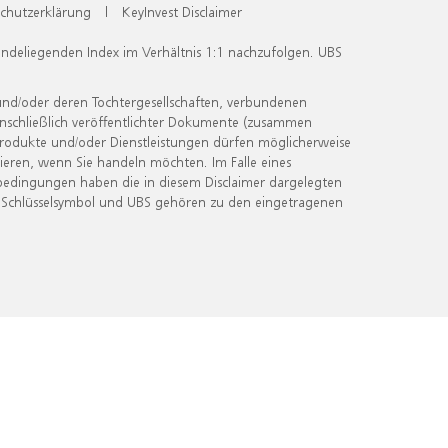
chutzerklärung
|
KeyInvest Disclaimer
undeliegenden Index im Verhältnis 1:1 nachzufolgen. UBS
und/oder deren Tochtergesellschaften, verbundenen
inschließlich veröffentlichter Dokumente (zusammen
 Produkte und/oder Dienstleistungen dürfen möglicherweise
ieren, wenn Sie handeln möchten. Im Falle eines
bedingungen haben die in diesem Disclaimer dargelegten
 Schlüsselsymbol und UBS gehören zu den eingetragenen