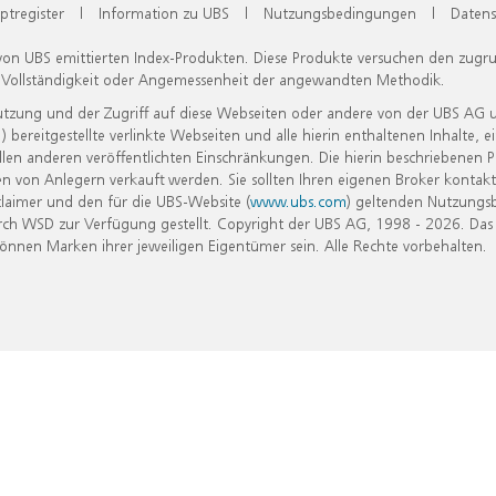
ptregister
|
Information zu UBS
|
Nutzungsbedingungen
|
Datens
 von UBS emittierten Index-Produkten. Diese Produkte versuchen den zugr
, Vollständigkeit oder Angemessenheit der angewandten Methodik.
Nutzung und der Zugriff auf diese Webseiten oder andere von der UBS AG 
eitgestellte verlinkte Webseiten und alle hierin enthaltenen Inhalte, e
allen anderen veröffentlichten Einschränkungen. Die hierin beschriebenen
n von Anlegern verkauft werden. Sie sollten Ihren eigenen Broker kontakt
laimer und den für die UBS-Website (
www.ubs.com
) geltenden Nutzungs
h WSD zur Verfügung gestellt. Copyright der UBS AG, 1998 - 2026. Das
nen Marken ihrer jeweiligen Eigentümer sein. Alle Rechte vorbehalten.