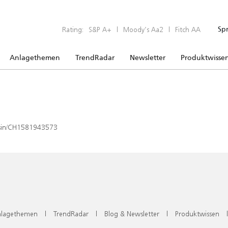
Rating:
S&P A+
|
Moody’s Aa2
|
Fitch AA
Sp
Anlagethemen
TrendRadar
Newsletter
Produktwisse
x/isin/CH1581943573
lagethemen
|
TrendRadar
|
Blog & Newsletter
|
Produktwissen
|